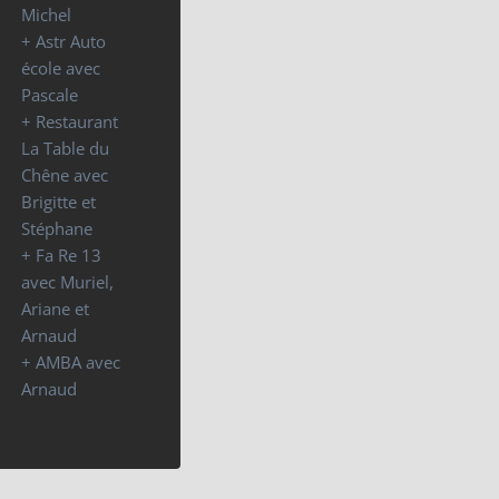
Michel
+ Astr Auto
école avec
Pascale
+ Restaurant
La Table du
Chêne avec
Brigitte et
Stéphane
+ Fa Re 13
avec Muriel,
Ariane et
Arnaud
+ AMBA avec
Arnaud