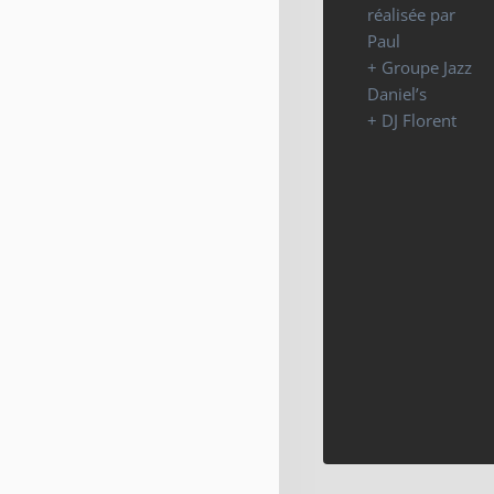
réalisée par
Paul
+ Groupe Jazz
Daniel’s
+ DJ Florent