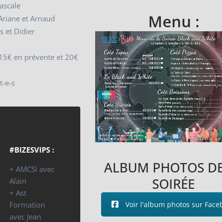
ascale
Menu :
Ariane et Arnaud
s et Didier
 15€ en prévente et 20€
t-e-s
#BIZESVIPS :
ALBUM PHOTOS DE
+ AMCSI avec
SOIRÉE
Alain
+ Ast
Voir l'album photos sur Face
Formation
avec Jean