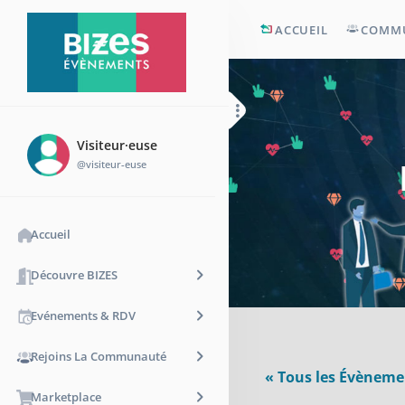
ACCUEIL
COMM
Visiteur·euse
@visiteur-euse
Accueil
Découvre BIZES
Evénements & RDV
Rejoins La Communauté
« Tous les Évèneme
Marketplace