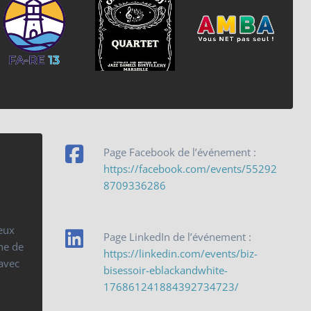
Page Facebook de l’événement :
https://facebook.com/events/55292
8709336286
deux
Page LinkedIn de l’événement :
ne de
https://linkedin.com/events/biz-
avec
bisessoir-eblackandwhite-
176861241884392734723/