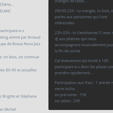
changes de table…
u Chêne…
20h30-22h : tu manges, tu bois, t
 BLANC
parles aux personnes qui t’ont
intéressées.
participant-e-s
22h-02h : tu t’ambiances !!! avec 
eting animé par Arnaud
dj aux platines qui nous
upe de Bossa Nova Jazz
accompagnera musicalement jus
la fin de soirée
, on bois, on continue
Cet événement est limité à 100
participant-e-s donc les places so
es 80-90 et actuelles
prendre rapidement…
Participation aux frais : 1 entrée 
verre inclus
en pré-vente : 15€
 Brigitte et Stéphane
sur place : 20€
an Michel