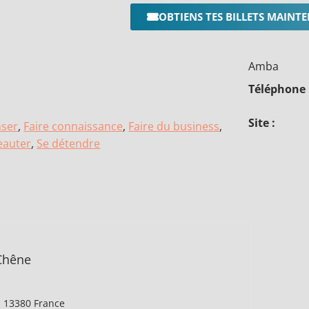
OBTIENS TES BILLETS MAINT
Amba
Téléphone 
Site :
ser
,
Faire connaissance
,
Faire du business
,
eauter
,
Se détendre
Chêne
t
,
13380
France