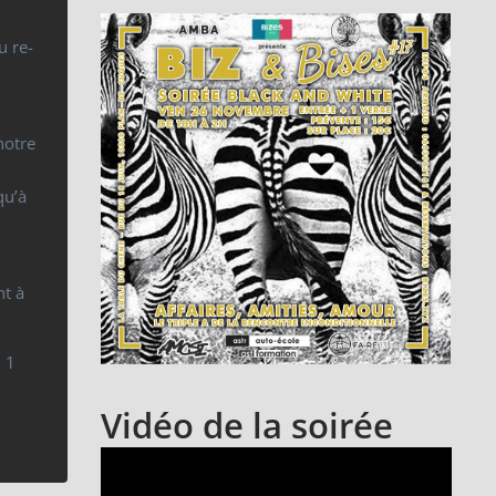
u re-
notre
qu’à
nt à
+ 1
Vidéo de la soirée