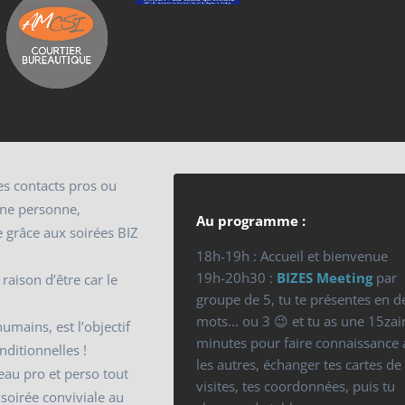
des contacts pros ou
nne personne,
Au programme :
 grâce aux soirées BIZ
18h-19h : Accueil et bienvenue
19h-20h30 :
BIZES Meeting
par
raison d’être car le
groupe de 5, tu te présentes en 
.
mots… ou 3 😉 et tu as une 15zai
humains, est l’objectif
minutes pour faire connaissance 
nditionnelles !
les autres, échanger tes cartes de
eau pro et perso tout
visites, tes coordonnées, puis tu
soirée conviviale au