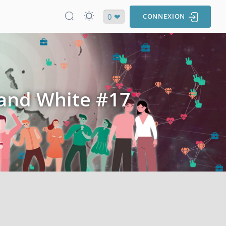
0 ❤
CONNEXION
 and White #17