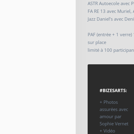
ASTR Autoecole avec P
FA RE 13 avec Muriel, 
Jazz Daniel’s avec Deni
PAF (entrée + 1 verre)
sur place
limité à 100 participan
#BIZESARTS:
+ Photos
assurées avec
amour par
Sophie Vernet
+ Vidéo