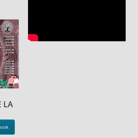
 LA
book