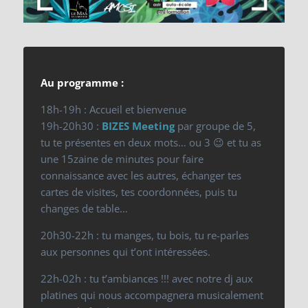
Au programme :
18h-19h : Accueil et bienvenue
19h-20h30 :
BIZES Meeting
par groupe de 5,
tu te présentes en deux mots… ou 3 😉 et tu as
une 15zaine de minutes pour faire
connaissance avec les autres, échanger tes
cartes de visites, tes coordonnées, puis tu
changes de table…
20h30-22h : tu manges, tu bois, tu re-parles
aux personnes qui t’ont intéressées.
22h-02h : tu t’ambiances !!! avec notre dj aux
platines qui nous accompagnera musicalement