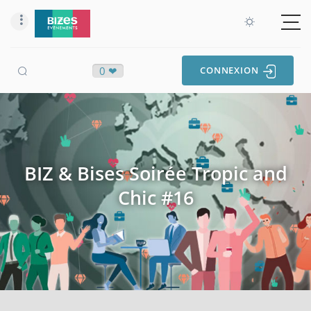
0 ❤
CONNEXION
BIZ & Bises Soirée Tropic and
Chic #16