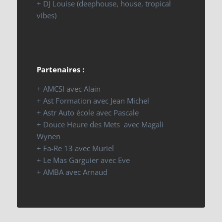
+ DJ Louise (deephouse, house, tropical
vibes)
Partenaires :
+ AMCSI avec Alain
+ Ast Formation avec Jean Michel
+ Astr Auto école avec Pascale
+ Douce Heure des Mets avec Magali
Wynen
+ Fa-Re 13 avec Muriel
+ Le Mas Garguier avec Eve
+ AMBA avec Arnaud