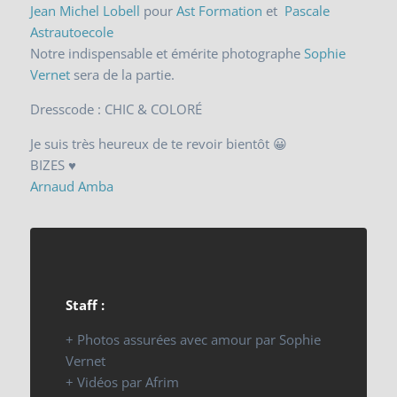
Jean Michel Lobell
pour
Ast Formation
et
Pascale
Astrautoecole
Notre indispensable et émérite photographe
Sophie
Vernet
sera de la partie.
Dresscode : CHIC & COLORÉ
Je suis très heureux de te revoir bientôt 😀
BIZES ♥
Arnaud Amba
Staff :
+ Photos assurées avec amour par Sophie
Vernet
+ Vidéos par Afrim