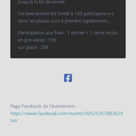
jusqu’à la fin de soirée
Cet événement est limité à 100 participant-e-s
donc les places sont à prendre rapidement…
Participation aux frais : 1 entrée + 1 verre inclus
en pré-vente : 15€
sur place : 20€
Page Facebook de l’événement :
https://www.facebook.com/events/30525207883629
54/