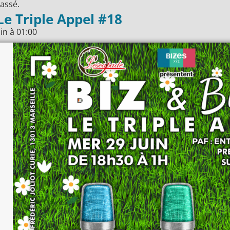
assé.
Le Triple Appel #18
uin
à
01:00