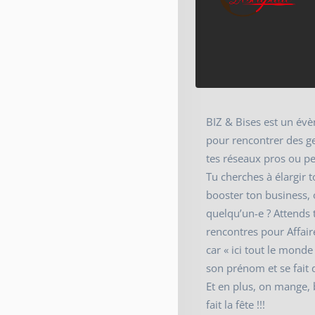
BIZ & Bises est un évè
pour rencontrer des g
tes réseaux pros ou pe
Tu cherches à élargir t
booster ton business, 
quelqu’un-e ? Attends t
rencontres pour Affai
car « ici tout le monde
son prénom et se fait 
Et en plus, on mange, b
fait la fête !!!