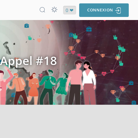
0 ❤
CONNEXION
e Appel #18