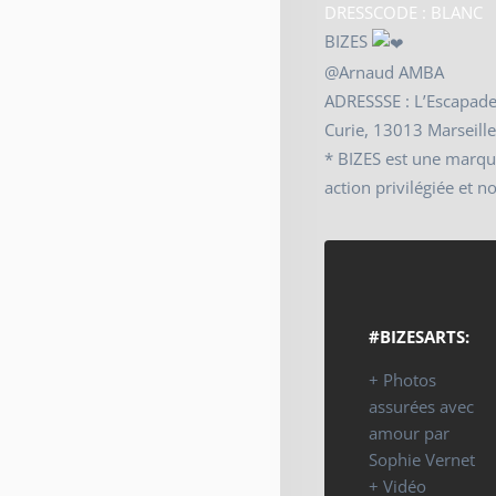
DRESSCODE : BLANC
BIZES
@Arnaud AMBA
ADRESSSE : L’Escapade 
Curie, 13013 Marseill
* BIZES est une marqu
action privilégiée et n
#BIZESARTS:
+ Photos
assurées avec
amour par
Sophie Vernet
+ Vidéo