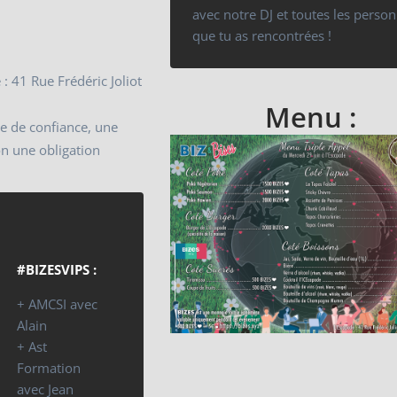
avec notre DJ et toutes les perso
que tu as rencontrées !
: 41 Rue Frédéric Joliot
e
Menu :
e de confiance, une
on une obligation
#BIZESVIPS :
+ AMCSI avec
Alain
+ Ast
Formation
avec Jean