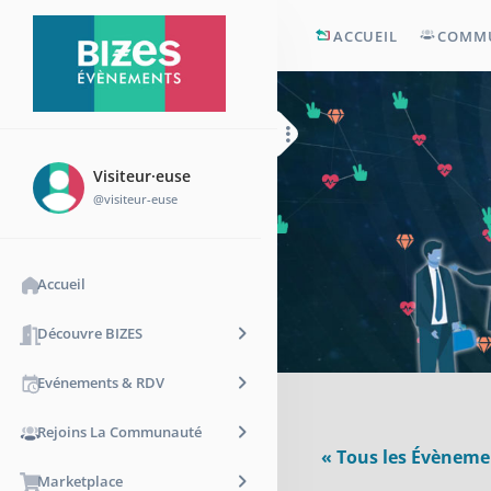
ACCUEIL
COMM
Visiteur·euse
@visiteur-euse
Accueil
Découvre BIZES
Evénements & RDV
Rejoins La Communauté
« Tous les Évèneme
Marketplace