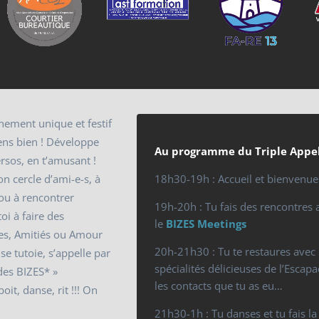
nement unique et festif
ens bien ! Développe
Au programme du Triple Appel
rsos, en t’amusant !
on cercle d’ami-e-s, à
18h30-19h : Accueil et bienvenue
ou à rencontrer
19h-20h : Tu fais des rencontres 
oi à faire des
le
BIZES Meetings
res, Amitiés ou Amour
20h-21h30 : Tu te restaures avec 
 se tutoie, s’appelle par
spécialités délicieuses de l’Escapa
des BIZES* »
les contacts que tu as eu…
oit, danse, rit !!! On
21h30-1h : Tu danses et tu fais la