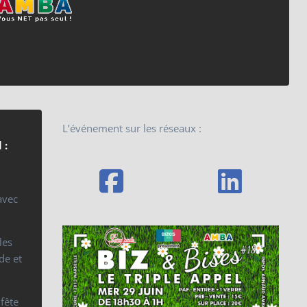
L’événement sur les réseaux :
 :
avec
les
de et
 fête