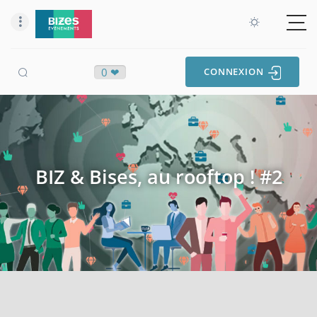
0 ❤
CONNEXION
BIZ & Bises, au rooftop ! #2