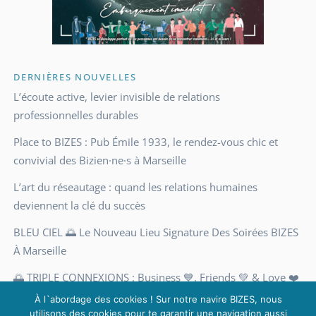
DERNIÈRES NOUVELLES
L’écoute active, levier invisible de relations
professionnelles durables
Place to BIZES : Pub Émile 1933, le rendez-vous chic et
convivial des Bizien·ne·s à Marseille
L’art du réseautage : quand les relations humaines
deviennent la clé du succès
BLEU CIEL 🌅 Le Nouveau Lieu Signature Des Soirées BIZES
À Marseille
🌅 TRIPLE CONNEXIONS : Business 💙, Friends 💚 & Love ❤️
Une soirée pas comme les autres, à Marseille
À l`abordage des cookies ! Sur notre navire BIZES, nous
utilisons des cookies pour te garantir une navigation aussi